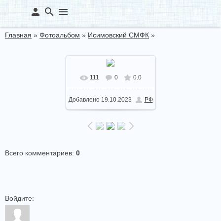
person
search
menu
Главная
»
Фотоальбом
»
Исимовский СМФК
»
111
0
0.0
В реальном размере
Добавлено
19.10.2023
РФ
1280x960
/ 286.7Kb
Всего комментариев
:
0
Войдите: