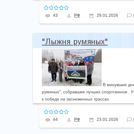
43
РФ
29.01.2026
"Лыжня румяных"
В минувшие дни
румяных", собравшие лучших спортсменов . У
к победе на заснеженных трассах.
44
РФ
23.01.2026