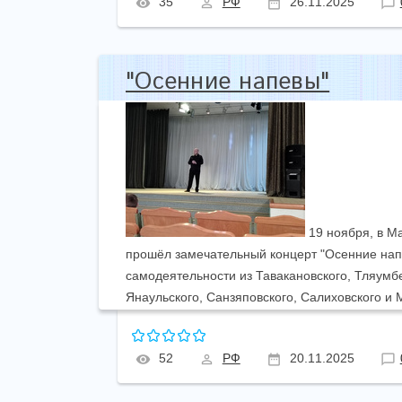
35
РФ
26.11.2025
"Осенние напевы"
19 ноября, в М
прошёл замечательный концерт "Осенние нап
самодеятельности из Тавакановского, Тляумбе
Янаульского, Санзяповского, Салиховского и М
52
РФ
20.11.2025