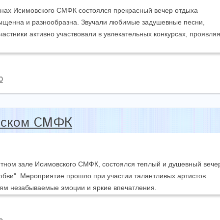
енах Исимовского СМФК состоялся прекрасный вечер отдыха
ыщенна и разнообразна. Звучали любимые задушевные песни,
астники активно участвовали в увлекательных конкурсах, проявля
0
овском СМФК
ютном зале Исимовского СМФК, состоялся теплый и душевный вече
юбви". Мероприятие прошло при участии талантливых артистов
лям незабываемые эмоции и яркие впечатления.