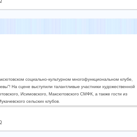
0
аксютовском социально-культурном многофункциональном клубе,
евы"! На сцене выступили талантливые участники художественной
товского, Исимовского, Максютовского СМФК, а также гости из
укачевского сельских клубов.
0