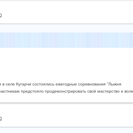
0
 в селе Кугарчи состоялись ежегодные соревнования "Лыжня
частникам предстояло продемонстрировать своё мастерство и вол
0