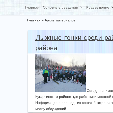
keyboard_arrow_down
keyboard_arr
Главная
Основные сведения
Краеведение
Главная
»
Архив материалов
Лыжные гонки среди раб
района
Сегодня вниман
Кугарчинском районе, где работники местной
Информация о прошедших гонках быстро расп
массу обсуждений.