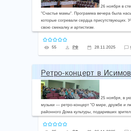
26 ноября в ст
"Счастье мамы". Программа вечера была нас
которые согревали сердца присутствующих. Уч
свою смекалку и артистизм.
55
РФ
28.11.2025
Ретро-концерт в Исим
25 ноября, в у
музыки — ретро-концерт "О мире, дружбе и л
районного Дома культуры, подаривших зрите